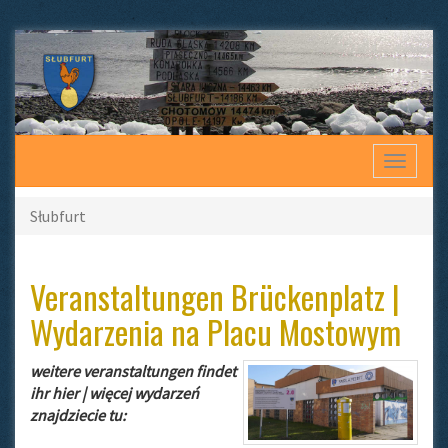
Toggle
navigat
Słubfurt
Veranstaltungen Brückenplatz |
Wydarzenia na Placu Mostowym
weitere veranstaltungen findet
ihr hier | więcej wydarzeń
znajdziecie tu: