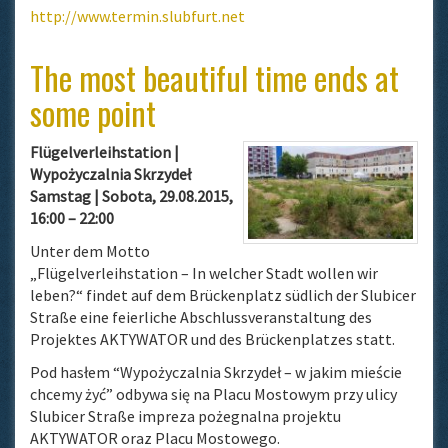
http://www.termin.slubfurt.net
The most beautiful time ends at
some point
Flügelverleihstation |
Wypożyczalnia Skrzydeł
Samstag | Sobota, 29.08.2015,
16:00 – 22:00
Unter dem Motto
„Flügelverleihstation – In welcher Stadt wollen wir
leben?“ findet auf dem Brückenplatz südlich der Slubicer
Straße eine feierliche Abschlussveranstaltung des
Projektes AKTYWATOR und des Brückenplatzes statt.
Pod hasłem “Wypożyczalnia Skrzydeł – w jakim mieście
chcemy żyć” odbywa się na Placu Mostowym przy ulicy
Slubicer Straße impreza pożegnalna projektu
AKTYWATOR oraz Placu Mostowego.