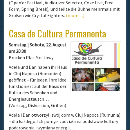
(Open’er Festival, Audioriver Selector, Coke Live, Free
Form, Spring Break), und teilte die Bühne mehrmals mit
Größen wie Crystal Fighters.
(more…)
Casa de Cultura Permanenta
Samstag | Sobota, 22. August
um 20:30
Brücken Plac Mostowy​
Adela und Dan haben ihr Haus
in Cluj Napoca (Rumänien)
geöffnet – für jeden. Ihre Idee
funktioniert auf der Basis der
Kultur des Schenken und
Energieaustausch…
(Vortrag, Diskussion, Grillen)
Adela i Dan otworzyli swój dom w Cluj Napoca (Rumunia)
– dla każdego. Ich pomysł zadziała na podstawie kultury
podarowania i wymiany energii….