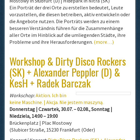
Mostowy in Słubfurt (D) | Hidepark in Nitra (SK)
Ein Porträt der drei Orte zu erstellen bedeutet, Leute
vorzustellen, die diesen betreiben, aktiv entwickeln oder
die Angebote nutzen. Die Porträts werden zu einem
besseren Verständnis führen für die Zusammenhänge
aller Orte im Hinblick auf die umliegenden Städte, ihre
Probleme und ihre Herausforderungen.
(more…)
Workshop & Dirty Disco Rockers
(SK) + Alexander Peppler (D) &
KesH + Radek Barczak
Workschop:
Aktion. Ich bin
keine Maschine. | Akcja. Nie jestem maszyną.
Donnerstag | Czwartek, 30.07. – 02.08., Sonntag |
Niedziela, 14:00 – 19:00
Brückenplatz | Plac Mostowy
(Slubicer Straße, 15230 Frankfurt (Oder)