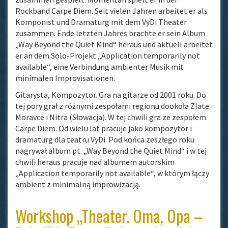
Rockband Carpe Diem. Seit vielen Jahren arbeitet er als
Komponist und Dramaturg mit dem VyDi Theater
zusammen. Ende letzten Jahres brachte er sein Album
„Way Beyond the Quiet Mind“ heraus und aktuell arbeitet
er an dem Solo-Projekt „Application temporarily not
available“, eine Verbindung ambienter Musik mit
minimalen Improvisationen.
Gitarysta, Kompozytor. Gra na gitarze od 2001 roku. Do
tej pory grał z różnymi zespołami regionu dookoła Zlate
Moravce i Nitra (Słowacja). W tej chwili gra ze zespołem
Carpe Diem. Od wielu lat pracuje jako kompozytor i
dramaturg dla teatru VyDi. Pod końca zeszłego roku
nagrywał album pt. „Way Beyond the Quiet Mind“ i w tej
chwili heraus pracuje nad albumem autorskim
„Application temporarily not available“, w którym łączy
ambient z minimalną improwizacją.
Workshop „Theater. Oma, Opa –