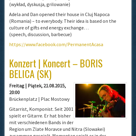
(wykład, dyskusja, grilowanie)
Adela and Dan opened their house in Cluj Napoca
(Romania) – to everybody. Their idea is based on the
culture of gifts end energy exchange…
(speech, discussion, barbecue)
https://www.facebook.com/PermanentAcasa
Konzert | Koncert – BORIS
BELICA (SK)
Freitag | Piątek, 21.08.2015,
20:00
Brückenplatz | Plac Mostowy
Gitarrist, Komponist. Seit 2001
spielt er Gitarre. Er hat bisher
mit verschiedenen Bands in der
Region um Zlate Moravce und Nitra (Slowakei)
zusammen gespielt. Momentan spielt er in der