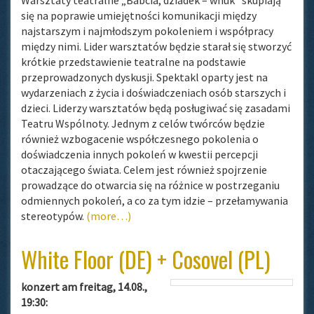
Warsztaty teatralne „Babcia, dziadek – wnuk” skupiają
się na poprawie umiejętności komunikacji między
najstarszym i najmłodszym pokoleniem i współpracy
między nimi. Lider warsztatów będzie starał się stworzyć
krótkie przedstawienie teatralne na podstawie
przeprowadzonych dyskusji. Spektakl oparty jest na
wydarzeniach z życia i doświadczeniach osób starszych i
dzieci. Liderzy warsztatów będą posługiwać się zasadami
Teatru Wspólnoty. Jednym z celów twórców będzie
również wzbogacenie współczesnego pokolenia o
doświadczenia innych pokoleń w kwestii percepcji
otaczającego świata. Celem jest również spojrzenie
prowadzące do otwarcia się na różnice w postrzeganiu
odmiennych pokoleń, a co za tym idzie – przełamywania
stereotypów.
(more…)
White Floor (DE) + Cosovel (PL)
konzert am freitag, 14.08.,
19:30: