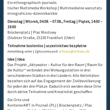
Ein ethnographisch-journalis
tischer Multimedia Workshop | Multimedialne warsztaty
etnograficzno-dziennikarsk
ie
Dienstag | Wtorek, 04.08. – 07.08., Freitag | Piątek, 14:00 –
19:00
Brückenplatz | Plac Mostowy
(Slubicer Straße, 15230 Frankfurt (Oder)
Teilnahme kostenlos | uczestnictwo bezpłatne
Anmeldung unter | Zgłoszenia pod:
arttrans@arttrans.de
Idee | Idea:
Das Projekt „Aktywator – Kultur für den Raum | Raum für
die Kultur“ verbindet drei Wirkungsstätten in drei
verschiedenen Städten in drei Ländern. Alle Aktivitäten
beziehen sich auf das Engagement der Zivilbevölkerung
für jeden der drei Plätze. Dadurch erst werden diese Orte
durch aktive Teilnahme und Kreativität geschaffen.
Die Orte sind:
KontenerART in Poznań (PL) | Brückenplatz / Plac