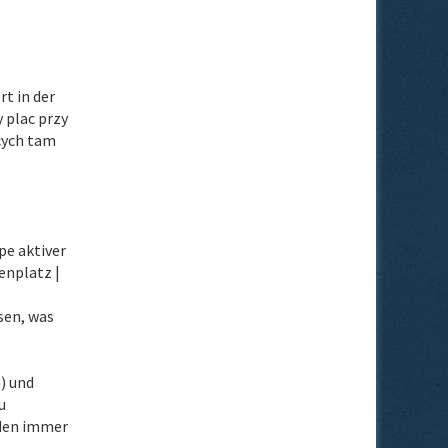
rt in der
 plac przy
cych tam
pe aktiver
enplatz |
sen, was
) und
u
 den immer