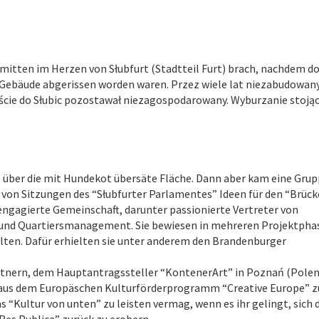
e mitten im Herzen von Słubfurt (Stadtteil Furt) brach, nachdem do
 Gebäude abgerissen worden waren. Przez wiele lat niezabudowany
cie do Słubic pozostawał niezagospodarowany. Wyburzanie stoją
.
über die mit Hundekot übersäte Fläche. Dann aber kam eine Grup
 von Sitzungen des “Słubfurter Parlamentes” Ideen für den “Brück
 engagierte Gemeinschaft, darunter passionierte Vertreter von
nd Quartiersmanagement. Sie bewiesen in mehreren Projektpha
alten. Dafür erhielten sie unter anderem den Brandenburger
Partnern, dem Hauptantragssteller “KontenerArt” in Poznań (Polen
el aus dem Europäschen Kulturförderprogramm “Creative Europe” z
 “Kultur von unten” zu leisten vermag, wenn es ihr gelingt, sich
Res Publica” zurück zu erobern.