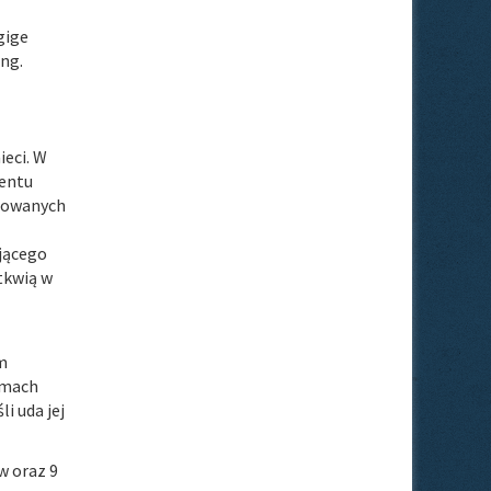
gige
ng.
ieci. W
mentu
ażowanych
jącego
 tkwią w
m
amach
i uda jej
w oraz 9