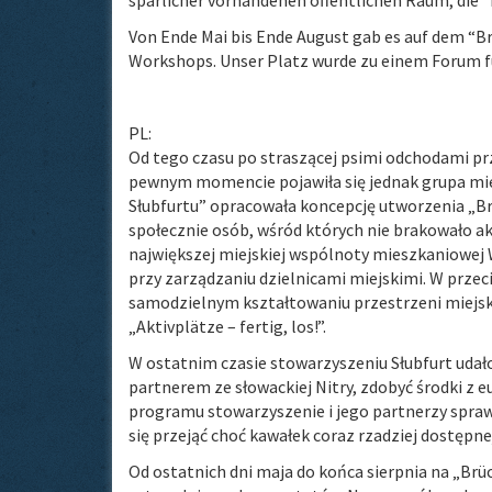
Von Ende Mai bis Ende August gab es auf dem “B
Workshops. Unser Platz wurde zu einem Forum fü
PL:
Od tego czasu po straszącej psimi odchodami pr
pewnym momencie pojawiła się jednak grupa mie
Słubfurtu” opracowała koncepcję utworzenia „B
społecznie osób, wśród których nie brakowało ak
największej miejskiej wspólnoty mieszkaniow
przy zarządzaniu dzielnicami miejskimi. W przeci
samodzielnym kształtowaniu przestrzeni miejskie
„Aktivplätze – fertig, los!”.
W ostatnim czasie stowarzyszeniu Słubfurt uda
partnerem ze słowackiej Nitry, zdobyć środki z 
programu stowarzyszenie i jego partnerzy sprawdzą
się przejąć choć kawałek coraz rzadziej dostępne
Od ostatnich dni maja do końca sierpnia na „Br