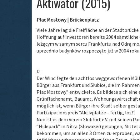
Aktiwator (2015)
Plac Mostowy | Brückenplatz
Viele Jahre lag die Freifläche an der Stadtbrück
Hoffnung auf Investoren bereits 2004 sämtliche
leżącym w samym sercu Frankfurtu nad Odrą moś
uprzednio budynków rozpoczęto już w 2004 roku
D:
Der Wind fegte den achtlos weggeworfenen Müll 
Bürger aus Frankfurt und Słubice, die im Rahmen
Plac Mostowy” entwickelte. Es bildete sich eine
Grünflächenamt, Bauamt, Wohnungswirtschaft u
möglich ist, wenn Bürger ihre Stadt selber gest
Partizipationspreis “Aktivplätze – fertig, los!”.
Nun ist es dem Verein Slubfurt e.V. mit seinen 
“Hidepark” in Nitra (Slowakei) gelungen, Mitt
bekommen, um an allen 3 Orten zu erproben, was
spärlicher vorhandenen öffentlichen Raum, die “