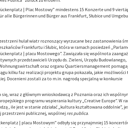
rückenplatz | Plac Mostowy” mindestens 15 Konzerte und 9 viertä
r alle Bürgerinnen und Bürger aus Frankfurt, Słubice und Umgebu
zestrzeni hulał wiatr roznoszący wyrzucane bez zastanowienia śm
szkańców Frankfurtu i Słubic, która w ramach posiedzeń „Parla
rückenplatz | placu Mostowego”. Zawiązała się wspólnota zaang
tywnych przedstawicieli Urzędu ds. Zieleni, Urzędu Budowlanego,
ej Wohnungswirtschaft oraz organu Quartiersmanagement pomaga
ągu kilku faz realizacji projektu grupa pokazała, jakie możliwości
j. Docenieni zostali za to m.in. nagrodą specjalną w konkursie
ło się, wraz z głównym wnioskodawcą z Poznania oraz ich wspólny
europejskiego programu wspierania kultury „Creative Europe”. W r
 , ile jest w stanie zdziałać „kultura kształtowana oddolnie”, jeśl
j przestrzeni publicznej, wspólnej
res publica
.
ückenplatz | placu Mostowym” odbyły się przynajmniej 15 koncertó