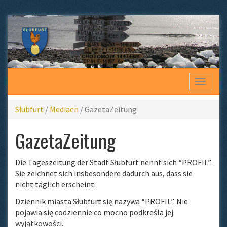
Toggle
navigat
Słubfurt
/
Mediaen
/
GazetaZeitung
GazetaZeitung
Die Tageszeitung der Stadt Słubfurt nennt sich “PROFIL”.
Sie zeichnet sich insbesondere dadurch aus, dass sie
nicht täglich erscheint.
Dziennik miasta Słubfurt się nazywa “PROFIL”. Nie
pojawia się codziennie co mocno podkreśla jej
wyjątkowości.