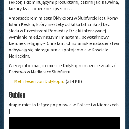
sektor, z dominującymi produktami, takimi jak: bawełna,
kukurydza, słonecznik i pszenica.
Ambasadorem miasta Didyköprü w Słubfurcie jest Koray
Islam Keskin, który niestety od kilku lat zniknął bez
śladu w Przestrzeni Pomiędzy. Dzięki intensywnej
wymianie między naszymi miastami, powstał nowy
kierunek religijny – Chrislam. Chrislamskie nabożeństwa
odbywają się nieregularnie i potajemnie w Kościele
Mariackim.
Więcej informacji o mieście Didyköprü możecie znaleźć
Państwo w Mediatece Słubfurtu.
Mehr lesen von Didyköprü
(314 KB)
Gubien
drugie miasto leżące po połowie w Polsce i w Niemczech
|