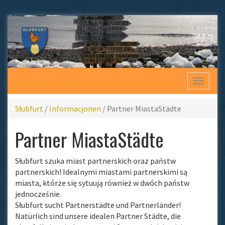
Toggle
navigat
Słubfurt
/
Informacjonen
/
Partner MiastaStädte
Partner MiastaStädte
Słubfurt szuka miast partnerskich oraz państw
partnerskich! Idealnymi miastami partnerskimi są
miasta, którze się sytuują również w dwóch państw
jednocześnie.
Słubfurt sucht Partnerstädte und Partnerländer!
Natürlich sind unsere idealen Partner Städte, die