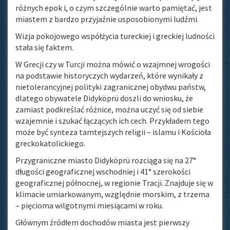
różnych epok i, o czym szczególnie warto pamiętać, jest
miastem z bardzo przyjaźnie usposobionymi ludźmi.
Wizja pokojowego współżycia tureckiej i greckiej ludności
stała się faktem.
W Grecji czy w Turcji można mówić o wzajmnej wrogości
na podstawie historyczych wydarzeń, które wynikały z
nietolerancyjnej polityki zagranicznej obydwu państw,
dlatego obywatele Didyköprü doszli do wniosku, że
zamiast podkreślać różnice, można uczyć się od siebie
wzajemnie i szukać łączących ich cech. Przykładem tego
może być synteza tamtejszych religii – islamu i Kościoła
greckokatolickiego.
Przygraniczne miasto Didyköprü rozciąga się na 27°
długości geograficznej wschodniej i 41° szerokości
geograficznej północnej, w regionie Tracji. Znajduje się w
klimacie umiarkowanym, względnie morskim, z trzema
– pięcioma wilgotnymi miesiącami w roku.
Głównym źródłem dochodów miasta jest pierwszy