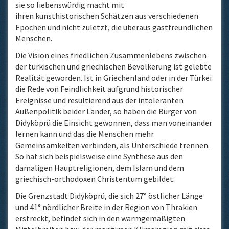
sie so liebenswürdig macht mit
ihren kunsthistorischen Schätzen aus verschiedenen
Epochen und nicht zuletzt, die überaus gastfreundlichen
Menschen.
Die Vision eines friedlichen Zusammenlebens zwischen
der türkischen und griechischen Bevölkerung ist gelebte
Realität geworden. Ist in Griechenland oder in der Türkei
die Rede von Feindlichkeit aufgrund historischer
Ereignisse und resultierend aus der intoleranten
Außenpolitik beider Länder, so haben die Bürger von
Didyköprü die Einsicht gewonnen, dass man voneinander
lernen kann und das die Menschen mehr
Gemeinsamkeiten verbinden, als Unterschiede trennen.
So hat sich beispielsweise eine Synthese aus den
damaligen Hauptreligionen, dem Islam und dem
griechisch-orthodoxen Christentum gebildet.
Die Grenzstadt Didyköprü, die sich 27° östlicher Länge
und 41° nördlicher Breite in der Region von Thrakien
erstreckt, befindet sich in den warmgemäßigten