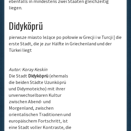
ebenfalls in mindestens zwei Staaten gleichzeitig
liegen.
Didyköprü
pierwsze miasto leżące po połowie w Grecji i w Turcji | die
erste Stadt, die je zur Hälfte in Griechenland und der
Türkei liegt
Autor: Koray Keskin
Die Stadt
Didyköprü
(ehemals
die beiden Städte Uzunköprü
und Didymoteicho) mit ihrer
unverwechselbaren Kultur
zwischen Abend- und
Morgenland, zwischen
orientalischen Traditionen und
europäischem Fortschritt, ist
eine Stadt voller Kontraste, die