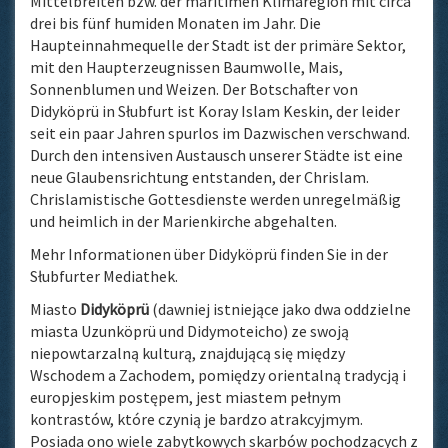
Mittelbreiten bzw. der maritimen Klimaregion mit circa
drei bis fünf humiden Monaten im Jahr. Die
Haupteinnahmequelle der Stadt ist der primäre Sektor,
mit den Haupterzeugnissen Baumwolle, Mais,
Sonnenblumen und Weizen. Der Botschafter von
Didyköprü in Słubfurt ist Koray Islam Keskin, der leider
seit ein paar Jahren spurlos im Dazwischen verschwand.
Durch den intensiven Austausch unserer Städte ist eine
neue Glaubensrichtung entstanden, der Chrislam.
Chrislamistische Gottesdienste werden unregelmäßig
und heimlich in der Marienkirche abgehalten.
Mehr Informationen über Didyköprü finden Sie in der
Słubfurter Mediathek.
Miasto
Didyköprü
(dawniej istniejące jako dwa oddzielne
miasta Uzunköprü und Didymoteicho) ze swoją
niepowtarzalną kulturą, znajdującą się między
Wschodem a Zachodem, pomiędzy orientalną tradycją i
europjeskim postępem, jest miastem pełnym
kontrastów, które czynią je bardzo atrakcyjmym.
Posiada ono wiele zabytkowych skarbów pochodzących z