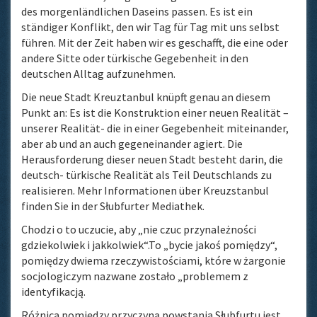
des morgenländlichen Daseins passen. Es ist ein
ständiger Konflikt, den wir Tag für Tag mit uns selbst
führen. Mit der Zeit haben wir es geschafft, die eine oder
andere Sitte oder türkische Gegebenheit in den
deutschen Alltag aufzunehmen.
Die neue Stadt Kreuztanbul knüpft genau an diesem
Punkt an: Es ist die Konstruktion einer neuen Realität –
unserer Realität- die in einer Gegebenheit miteinander,
aber ab und an auch gegeneinander agiert. Die
Herausforderung dieser neuen Stadt besteht darin, die
deutsch- türkische Realität als Teil Deutschlands zu
realisieren. Mehr Informationen über Kreuzstanbul
finden Sie in der Słubfurter Mediathek.
Chodzi o to uczucie, aby „nie czuc przynależności
gdziekolwiek i jakkolwiek“.To „bycie jakoś pomiędzy“,
pomiędzy dwiema rzeczywistościami, które w żargonie
socjologiczym nazwane zostało „problemem z
identyfikacją.
Różnica pomiędzy przyczyną powstania Słubfurtu jest