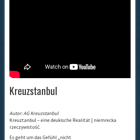
Kreuzstanbul
Autor: AG Kreuzstanbul
Kreuztanbul – eine deukische Realität | niemrecka
rzeczywistość.
Es geht um das Gefühl „nicht