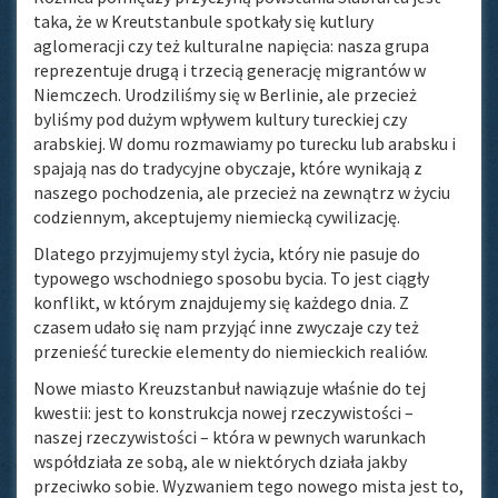
taka, że w Kreutstanbule spotkały się kutlury
aglomeracji czy też kulturalne napięcia: nasza grupa
reprezentuje drugą i trzecią generację migrantów w
Niemczech. Urodziliśmy się w Berlinie, ale przecież
byliśmy pod dużym wpływem kultury tureckiej czy
arabskiej. W domu rozmawiamy po turecku lub arabsku i
spajają nas do tradycyjne obyczaje, które wynikają z
naszego pochodzenia, ale przecież na zewnątrz w życiu
codziennym, akceptujemy niemiecką cywilizację.
Dlatego przyjmujemy styl życia, który nie pasuje do
typowego wschodniego sposobu bycia. To jest ciągły
konflikt, w którym znajdujemy się każdego dnia. Z
czasem udało się nam przyjąć inne zwyczaje czy też
przenieść tureckie elementy do niemieckich realiów.
Nowe miasto Kreuzstanbuł nawiązuje właśnie do tej
kwestii: jest to konstrukcja nowej rzeczywistości –
naszej rzeczywistości – która w pewnych warunkach
współdziała ze sobą, ale w niektórych działa jakby
przeciwko sobie. Wyzwaniem tego nowego mista jest to,