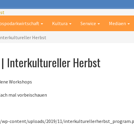
ospodarkwirtschaft
Kultura
Serwice
Mediaen
Interkultureller Herbst
| Interkultureller Herbst
edene Workshops
fach mal vorbeischauen
t/wp-content/uploads/2019/11/interkulturellerherbst_program.p