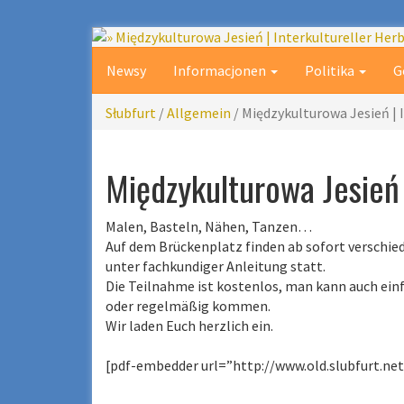
Newsy
Informacjonen
Politika
G
Słubfurt
/
Allgemein
/
Międzykulturowa Jesień | 
Międzykulturowa Jesień 
Malen, Basteln, Nähen, Tanzen…
Auf dem Brückenplatz finden ab sofort verschi
unter fachkundiger Anleitung statt.
Die Teilnahme ist kostenlos, man kann auch ein
oder regelmäßig kommen.
Wir laden Euch herzlich ein.
[pdf-embedder url=”http://www.old.slubfurt.ne